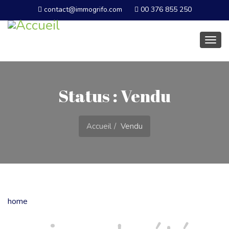
contact@immogrifo.com
00 376 855 250
Basc
la
navig
Status : Vendu
Accueil
Vendu
home