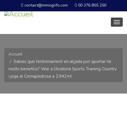
contact@immogrifo.com
00 376 855 250
Basc
la
navig
Accueil
Sabies que l’entrenament en alçada pot aportar-te
molts beneficis? Vine a l’Andorra Sports Training Country
i puja al Comapedrosa a 2.942 m!