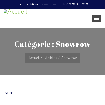
contact@immogrifo.com
00 376 855 250
Basc
la
navig
Catégorie : Snowrow
Accueil
Articles
Snowrow
home