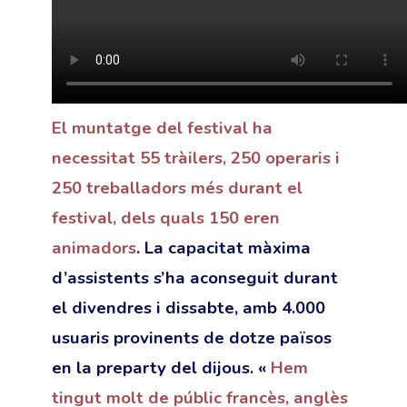
El muntatge del festival ha
necessitat 55 tràilers, 250 operaris i
250 treballadors més durant el
festival, dels quals 150 eren
animadors
. La capacitat màxima
d’assistents s’ha aconseguit durant
el divendres i dissabte, amb 4.000
usuaris provinents de dotze països
en la preparty del dijous. «
Hem
tingut molt de públic francès, anglès